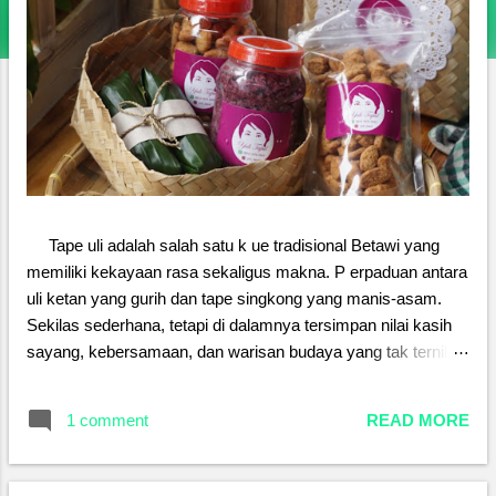
Tape uli adalah salah satu k ue tradisional Betawi yang
memiliki kekayaan rasa sekaligus makna. P erpaduan antara
uli ketan yang gurih dan tape singkong yang manis-asam.
Sekilas sederhana, tetapi di dalamnya tersimpan nilai kasih
sayang, kebersamaan, dan warisan budaya yang tak ternilai.
Sejak dahulu, tape uli sering disajikan dalam acara keluarga,
menjadi simbol kehangatan dan kerukunan. Setiap proses
1 comment
READ MORE
pembuatannya mengajarkan kesabaran, ketelitian, sekaligus
cinta yang diwariskan dari generasi ke generasi. Di tengah
gempuran makanan modern, menjaga tape uli berarti