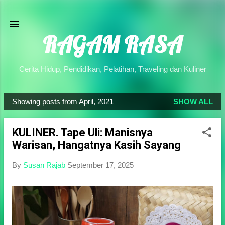
Skip to main content
RAGAM RASA
Cerita Hidup, Pendidikan, Pelatihan, Traveling dan Kuliner
Showing posts from April, 2021
SHOW ALL
P
o
KULINER. Tape Uli: Manisnya
s
Warisan, Hangatnya Kasih Sayang
t
s
By
Susan Rajab
September 17, 2025