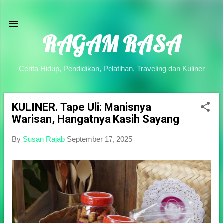
Skip to main content
RAGAM RASA
Cerita Hidup, Pendidikan, Pelatihan, Traveling dan Kuliner
KULINER. Tape Uli: Manisnya
P
Warisan, Hangatnya Kasih Sayang
o
s
By
Susan Rajab
September 17, 2025
t
s