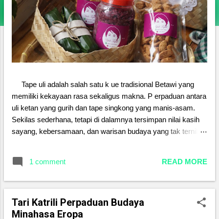
Tape uli adalah salah satu k ue tradisional Betawi yang
memiliki kekayaan rasa sekaligus makna. P erpaduan antara
uli ketan yang gurih dan tape singkong yang manis-asam.
Sekilas sederhana, tetapi di dalamnya tersimpan nilai kasih
sayang, kebersamaan, dan warisan budaya yang tak ternilai.
Sejak dahulu, tape uli sering disajikan dalam acara keluarga,
menjadi simbol kehangatan dan kerukunan. Setiap proses
1 comment
READ MORE
pembuatannya mengajarkan kesabaran, ketelitian, sekaligus
cinta yang diwariskan dari generasi ke generasi. Di tengah
gempuran makanan modern, menjaga tape uli berarti
Tari Katrili Perpaduan Budaya
menjaga jati diri. Melestarikan kue tradisional ini bukan
Minahasa Eropa
sekadar mempertahankan rasa, melainkan merawat