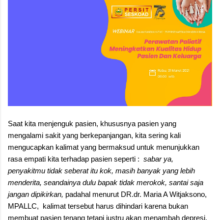
sepiring tape uli, kita belajar bahwa cinta pada budaya dimulai
dari hal-hal sederhana, dari meja makan keluarga, hingga ke
hati yang penuh kasih. Order Tape Uli: 08527...
Saat kita menjenguk pasien, khususnya pasien yang
mengalami sakit yang berkepanjangan, kita sering kali
mengucapkan kalimat yang bermaksud untuk menunjukkan
rasa empati kita terhadap pasien seperti :
sabar ya,
penyakitmu tidak seberat itu kok, masih banyak yang lebih
menderita, seandainya dulu bapak tidak merokok, santai saja
jangan dipikirkan,
padahal menurut DR.dr. Maria A Witjaksono,
MPALLC,
kalimat tersebut harus dihindari karena bukan
membuat pasien tenang tetapi justru akan menambah depresi.