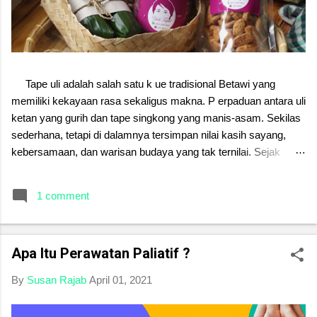
Tape uli adalah salah satu k ue tradisional Betawi yang
memiliki kekayaan rasa sekaligus makna. P erpaduan antara uli
ketan yang gurih dan tape singkong yang manis-asam. Sekilas
sederhana, tetapi di dalamnya tersimpan nilai kasih sayang,
kebersamaan, dan warisan budaya yang tak ternilai. Sejak
dahulu, tape uli sering disajikan dalam acara keluarga, menjadi
simbol kehangatan dan kerukunan. Setiap proses
1 comment
pembuatannya mengajarkan kesabaran, ketelitian, sekaligus
cinta yang diwariskan dari generasi ke generasi. Di tengah
gempuran makanan modern, menjaga tape uli berarti menjaga
Apa Itu Perawatan Paliatif ?
jati diri. Melestarikan kue tradisional ini bukan sekadar
mempertahankan rasa, melainkan merawat kenangan,
By
Susan Rajab
April 01, 2021
menghargai leluhur, serta menanamkan kebanggaan budaya
pada anak cucu. Mari kita jaga warisan ini. Karena melalui