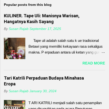
Popular posts from this blog
KULINER. Tape Uli: Manisnya Warisan,
Hangatnya Kasih Sayang
By
Susan Rajab
September 17, 2025
Tape uli adalah salah satu k ue tradisional
Betawi yang memiliki kekayaan rasa sekaligus
makna. P erpaduan antara uli ketan yang gurih
dan tape singkong yang manis-asam. Sekilas
READ MORE
sederhana, tetapi di dalamnya tersimpan nilai
kasih sayang, kebersamaan, dan warisan
budaya yang tak ternilai. Sejak dahulu, tape uli
Tari Katrili Perpaduan Budaya Minahasa
sering disajikan dalam acara keluarga, menjadi
Eropa
simbol kehangatan dan kerukunan. Setiap
By
Susan Rajab
January 30, 2024
proses pembuatannya mengajarkan kesabaran,
ketelitian, sekaligus cinta yang diwariskan dari
T ARI KATRILI menjadi salah satu penampilan
generasi ke generasi. Di tengah gempuran
yang disuguhkan pada acara Penutupan