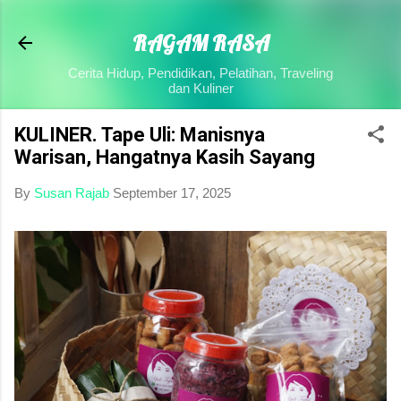
Skip to main content
RAGAM RASA
Cerita Hidup, Pendidikan, Pelatihan, Traveling
dan Kuliner
KULINER. Tape Uli: Manisnya
Warisan, Hangatnya Kasih Sayang
By
Susan Rajab
September 17, 2025