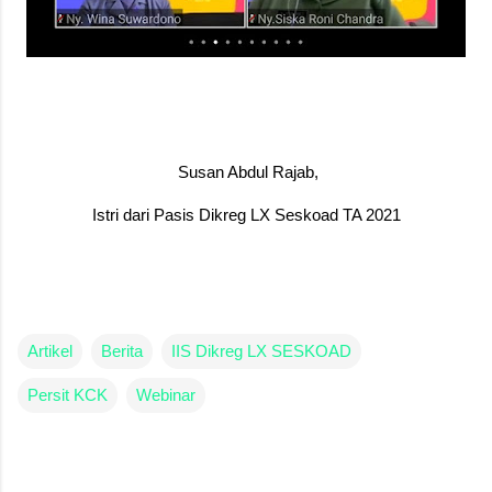
Susan Abdul Rajab,
Istri dari Pasis Dikreg LX Seskoad TA 2021
Artikel
Berita
IIS Dikreg LX SESKOAD
Persit KCK
Webinar
C
o