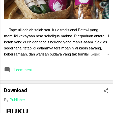
Tape uli adalah salah satu k ue tradisional Betawi yang
memiliki kekayaan rasa sekaligus makna. P erpaduan antara uli
ketan yang gurih dan tape singkong yang manis-asam. Sekilas
sederhana, tetapi di dalamnya tersimpan nilai kasih sayang,
kebersamaan, dan warisan budaya yang tak ternilai. Sejak
dahulu, tape uli sering disajikan dalam acara keluarga, menjadi
simbol kehangatan dan kerukunan. Setiap proses
1 comment
pembuatannya mengajarkan kesabaran, ketelitian, sekaligus
cinta yang diwariskan dari generasi ke generasi. Di tengah
gempuran makanan modern, menjaga tape uli berarti menjaga
Download
jati diri. Melestarikan kue tradisional ini bukan sekadar
mempertahankan rasa, melainkan merawat kenangan,
By
Publisher
menghargai leluhur, serta menanamkan kebanggaan budaya
pada anak cucu. Mari kita jaga warisan ini. Karena melalui
BUKU