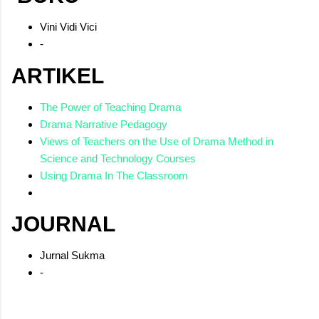
sepiring tape uli, kita belajar bahwa cinta pada budaya dimulai
dari hal-hal sederhana, dari meja makan keluarga, hingga ke
Vini Vidi Vici
hati yang penuh kasih. Order Tape Uli: 08527...
-
ARTIKEL
The Power of Teaching Drama
Drama Narrative Pedagogy
Views of Teachers on the Use of Drama Method in
Science and Technology Courses
Using Drama In The Classroom
JOURNAL
Jurnal Sukma
-