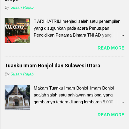
simbol kehangatan dan kerukunan. Setiap
By
Susan Rajab
proses pembuatannya mengajarkan kesabaran,
ketelitian, sekaligus cinta yang diwariskan dari
T ARI KATRILI menjadi salah satu penampilan
generasi ke generasi. Di tengah gempuran
yang disuguhkan pada acara Penutupan
makanan modern, menjaga tape uli berarti
Pendidikan Pertama Bintara TNI AD yang
menjaga jati diri. Melestarikan kue tradisional ini
dilaksanakan di Sekolah Calon Bintara
bukan sekadar mempertahankan rasa,
READ MORE
(SECABA) Rindam XIII/Merdeka Amurang
melainkan merawat kenangan, menghargai
Kabupaten Minahasa Selatan Sulawesi Utara
leluhur, serta menanamkan kebanggaan budaya
pada Senin, 29 Januari 2024. Tari Katrili berasal
Tuanku Imam Bonjol dan Sulawesi Utara
pada anak cucu. Mari kita jaga warisan ini.
dari Sulawesi Utara yang merupakan perpaduan
Karena melalui sepiring tape uli, kita belajar
By
Susan Rajab
budaya Minahasa dan Eropa. Secara etimologi
bahwa cinta pada budaya dimulai dari hal-hal
Katrili berasal dari bahasa Eropa yaitu Quadrille
sederhana, dari meja makan keluarga, hingga
Makam Tuanku Imam Bonjol Imam Bonjol
. Pada abad ke-18 dan ke-19 tari Quadrille
ke hati yang penuh kasih. Order Tape Uli:
adalah salah satu pahlawan nasional yang
sangat populer di Inggris dan Prancis. Tari ini
08527...
gambarnya tertera di uang lembaran 5.000
kemudian di adaptasi oleh masyarakat
rupiah yang dikeluarkan pada tahun 2001.
Minahasa sehingga berubah menjadi Tari Katrili.
READ MORE
Beliau adalah pahlawan nasional yang berasal
Tari ini biasanya dipentaskan oleh muda mudi
dari Minangkabau Sumatera Barat. Nama
Minahasa saat menyambut kedatangan tamu