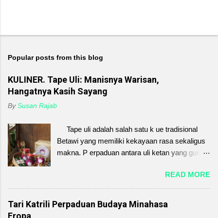
Popular posts from this blog
KULINER. Tape Uli: Manisnya Warisan,
Hangatnya Kasih Sayang
By
Susan Rajab
Tape uli adalah salah satu k ue tradisional
Betawi yang memiliki kekayaan rasa sekaligus
makna. P erpaduan antara uli ketan yang gurih
dan tape singkong yang manis-asam. Sekilas
READ MORE
sederhana, tetapi di dalamnya tersimpan nilai
kasih sayang, kebersamaan, dan warisan
budaya yang tak ternilai. Sejak dahulu, tape uli
Tari Katrili Perpaduan Budaya Minahasa
sering disajikan dalam acara keluarga, menjadi
Eropa