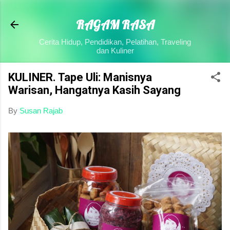
Skip to main content
RAGAM RASA
Cerita Hidup, Pendidikan, Pelatihan, Traveling
dan Kuliner
KULINER. Tape Uli: Manisnya
Warisan, Hangatnya Kasih Sayang
By
Susan Rajab