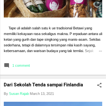
Tape uli adalah salah satu k ue tradisional Betawi yang
memiliki kekayaan rasa sekaligus makna. P erpaduan antara uli
ketan yang gurih dan tape singkong yang manis-asam. Sekilas
sederhana, tetapi di dalamnya tersimpan nilai kasih sayang,
kebersamaan, dan warisan budaya yang tak ternilai. Sejak
dahulu, tape uli sering disajikan dalam acara keluarga, menjadi
simbol kehangatan dan kerukunan. Setiap proses
1 comment
pembuatannya mengajarkan kesabaran, ketelitian, sekaligus
cinta yang diwariskan dari generasi ke generasi. Di tengah
gempuran makanan modern, menjaga tape uli berarti menjaga
Dari Sekolah Tenda sampai Finlandia
jati diri. Melestarikan kue tradisional ini bukan sekadar
mempertahankan rasa, melainkan merawat kenangan,
By
Susan Rajab
March 13, 2021
menghargai leluhur, serta menanamkan kebanggaan budaya
pada anak cucu. Mari kita jaga warisan ini. Karena melalui