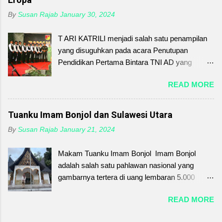
simbol kehangatan dan kerukunan. Setiap
By
Susan Rajab
January 30, 2024
proses pembuatannya mengajarkan kesabaran,
ketelitian, sekaligus cinta yang diwariskan dari
T ARI KATRILI menjadi salah satu penampilan
generasi ke generasi. Di tengah gempuran
yang disuguhkan pada acara Penutupan
makanan modern, menjaga tape uli berarti
Pendidikan Pertama Bintara TNI AD yang
menjaga jati diri. Melestarikan kue tradisional ini
dilaksanakan di Sekolah Calon Bintara
bukan sekadar mempertahankan rasa,
READ MORE
(SECABA) Rindam XIII/Merdeka Amurang
melainkan merawat kenangan, menghargai
Kabupaten Minahasa Selatan Sulawesi Utara
leluhur, serta menanamkan kebanggaan budaya
pada Senin, 29 Januari 2024. Tari Katrili berasal
Tuanku Imam Bonjol dan Sulawesi Utara
pada anak cucu. Mari kita jaga warisan ini.
dari Sulawesi Utara yang merupakan perpaduan
Karena melalui sepiring tape uli, kita belajar
By
Susan Rajab
January 21, 2024
budaya Minahasa dan Eropa. Secara etimologi
bahwa cinta pada budaya dimulai dari hal-hal
Katrili berasal dari bahasa Eropa yaitu Quadrille
sederhana, dari meja makan keluarga, hingga
Makam Tuanku Imam Bonjol Imam Bonjol
. Pada abad ke-18 dan ke-19 tari Quadrille
ke hati yang penuh kasih. Order Tape Uli:
adalah salah satu pahlawan nasional yang
sangat populer di Inggris dan Prancis. Tari ini
08527...
gambarnya tertera di uang lembaran 5.000
kemudian di adaptasi oleh masyarakat
rupiah yang dikeluarkan pada tahun 2001.
Minahasa sehingga berubah menjadi Tari Katrili.
READ MORE
Beliau adalah pahlawan nasional yang berasal
Tari ini biasanya dipentaskan oleh muda mudi
dari Minangkabau Sumatera Barat. Nama
Minahasa saat menyambut kedatangan tamu