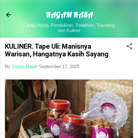
Skip to main content
RAGAM RASA
Cerita Hidup, Pendidikan, Pelatihan, Traveling
dan Kuliner
KULINER. Tape Uli: Manisnya
Warisan, Hangatnya Kasih Sayang
By
Susan Rajab
September 17, 2025