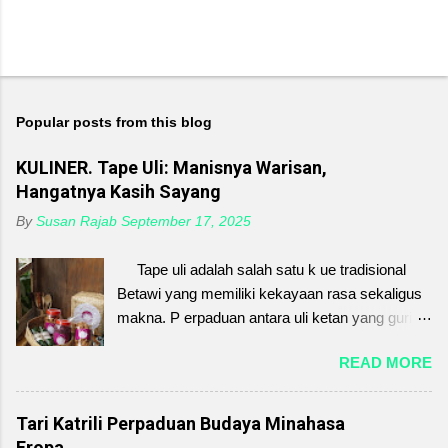
Popular posts from this blog
KULINER. Tape Uli: Manisnya Warisan,
Hangatnya Kasih Sayang
By
Susan Rajab
September 17, 2025
Tape uli adalah salah satu k ue tradisional
Betawi yang memiliki kekayaan rasa sekaligus
makna. P erpaduan antara uli ketan yang gurih
dan tape singkong yang manis-asam. Sekilas
READ MORE
sederhana, tetapi di dalamnya tersimpan nilai
kasih sayang, kebersamaan, dan warisan
budaya yang tak ternilai. Sejak dahulu, tape uli
Tari Katrili Perpaduan Budaya Minahasa
sering disajikan dalam acara keluarga, menjadi
Eropa