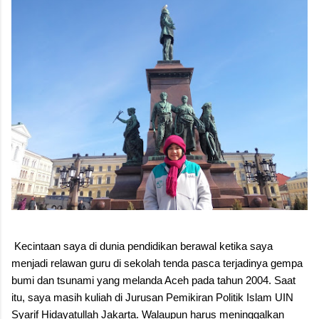
sepiring tape uli, kita belajar bahwa cinta pada budaya dimulai
dari hal-hal sederhana, dari meja makan keluarga, hingga ke
hati yang penuh kasih. Order Tape Uli: 08527...
Kecintaan saya di dunia pendidikan berawal ketika saya
menjadi relawan guru di sekolah tenda pasca terjadinya gempa
bumi dan tsunami yang melanda Aceh pada tahun 2004. Saat
itu, saya masih kuliah di Jurusan Pemikiran Politik Islam UIN
Syarif Hidayatullah Jakarta. Walaupun harus meninggalkan